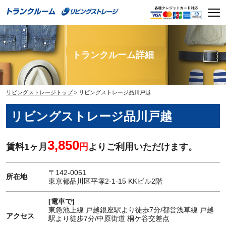
Skip
Men
to
content
トランクルーム詳細
リビングストレージトップ
>
リビングストレージ品川戸越
リビングストレージ品川戸越
3,850
賃料1ヶ月
円
よりご利用いただけます。
〒142-0051
所在地
東京都品川区平塚2-1-15 KKビル2階
[電車で]
東急池上線 戸越銀座駅より徒歩7分/都営浅草線 戸越
アクセス
駅より徒歩7分/中原街道 桐ケ谷交差点