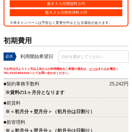
最大２カ月間賃料０円
最大２カ月間管理料０円
※本キャンペーンは予告なく変更や中止となる場合があります。
初期費用
利用開始希望日
必須
※お申込日より１ヶ月以上先からの利用開始をご希望の場合は、
メール
またはお電話＜
TEL:
0120-864-046
＞にてお問い合わせください。
■契約事務手数料
25,242円
※賃料の1ヶ月分となります
■前賃料
※＜初月分＋翌月分＞（初月分は日割り）
■前管理料
※＜初月分＋翌月分＞（初月分は日割り）