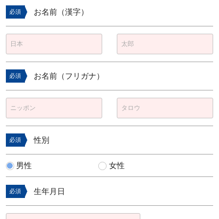
お名前（漢字）
必須
お名前（フリガナ）
必須
性別
必須
男性
女性
生年月日
必須