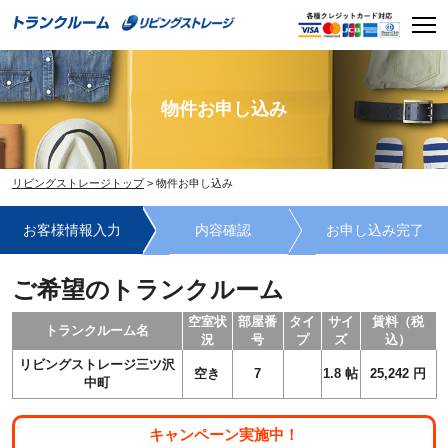
Skip
Men
to
content
物件お申し込み
リビングストレージトップ
>
物件お申し込み
お客様情報入力
内容確認
お申し込み完了
ご希望のトランクルーム
空室状
部屋番
タイ
サイ
賃料（税
トランクルーム名
況
号
プ
ズ
込）
リビングストレージ三ツ沢
空き
7
1.8
帖
25,242
円
中町
キャンペーン実施中！