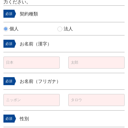
力ください。
契約種類
必須
個人
法人
お名前（漢字）
必須
お名前（フリガナ）
必須
性別
必須