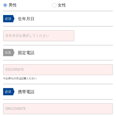
男性
女性
生年月日
必須
固定電話
任意
※お持ちの方は記載ください
携帯電話
必須