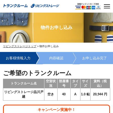
Skip
Men
to
content
物件お申し込み
リビングストレージトップ
>
物件お申し込み
お客様情報入力
内容確認
お申し込み完了
ご希望のトランクルーム
空室状
部屋番
タイ
サイ
賃料（税
トランクルーム名
況
号
プ
ズ
込）
リビングストレージ品川戸
空き
40
A
1.0
帖
20,944
円
越
キャンペーン実施中！