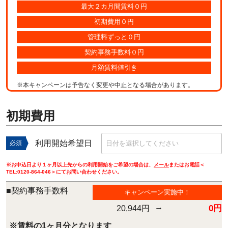
最大２カ月間賃料０円
初期費用０円
管理料ずっと０円
契約事務手数料０円
月額賃料値引き
※本キャンペーンは予告なく変更や中止となる場合があります。
初期費用
利用開始希望日
必須
※お申込日より１ヶ月以上先からの利用開始をご希望の場合は、
メール
またはお電話＜
TEL:
0120-864-046
＞にてお問い合わせください。
■契約事務手数料
キャンペーン実施中！
→
0円
20,944円
※賃料の1ヶ月分となります