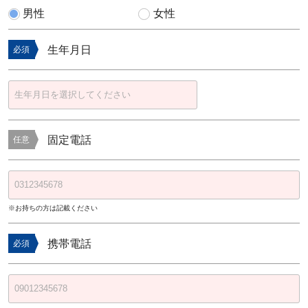
男性
女性
生年月日
必須
固定電話
任意
※お持ちの方は記載ください
携帯電話
必須