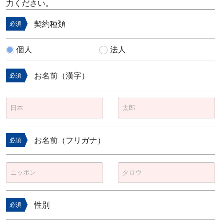
力ください。
契約種類
必須
個人
法人
お名前（漢字）
必須
お名前（フリガナ）
必須
性別
必須