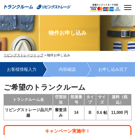
Skip
Men
to
content
物件お申し込み
リビングストレージトップ
>
物件お申し込み
お客様情報入力
内容確認
お申し込み完了
ご希望のトランクルーム
空室状
部屋番
タイ
サイ
賃料（税
トランクルーム名
況
号
プ
ズ
込）
リビングストレージ品川戸
審査済
14
B
0.6
帖
11,000
円
越
み
キャンペーン実施中！