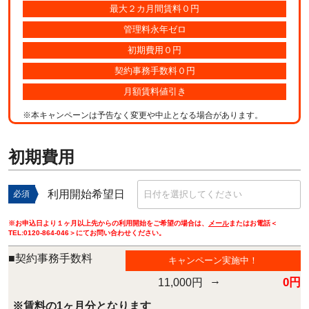
最大２カ月間賃料０円
管理料永年ゼロ
初期費用０円
契約事務手数料０円
月額賃料値引き
※本キャンペーンは予告なく変更や中止となる場合があります。
初期費用
利用開始希望日
必須
※お申込日より１ヶ月以上先からの利用開始をご希望の場合は、
メール
またはお電話＜
TEL:
0120-864-046
＞にてお問い合わせください。
■契約事務手数料
キャンペーン実施中！
→
0円
11,000円
※賃料の1ヶ月分となります