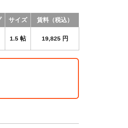
プ
サイズ
賃料（税込）
1.5
帖
19,825
円