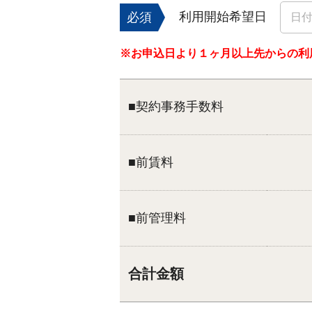
利用開始希望日
必須
※お申込日より１ヶ月以上先からの利
■契約事務手数料
■前賃料
■前管理料
合計金額