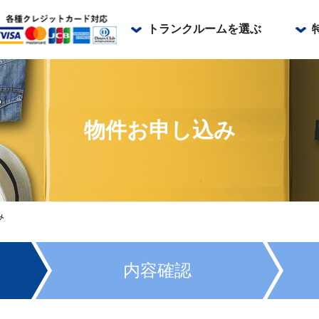
トランクルームを選ぶ
リビングストレージ横浜山手
リビングストレージ三ツ沢中町
リビングストレージ神奈川区松本
リビングストレージ池上大城通り
物件お申し込み
リビングストレージ品川戸越
リビングストレージ大森東邦医大
リビングストレージ荻窪
リビングストレージ関内
み
内容確認