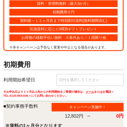
賃料・管理料無料（最大3か月）
初期費用０円
契約後～１２ヶ月目まで特別割引賃料(無料期間含む)
区画賃料に応じたWEBギフトプレゼント
お荷物の移動手伝い無料 ※条件あり／１回限り他
※本キャンペーンは予告なく変更や中止となる場合があります。
初期費用
利用開始希望日
※お申込日より１ヶ月以上先からの利用開始をご希望の場合は、
メール
またはお電話＜
TEL:
0120-864-046
＞にてお問い合わせください。
■契約事務手数料
キャンペーン実施中！
→
0円
12,802円
※賃料の1ヶ月分となります