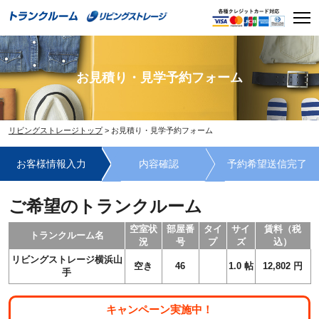
Skip
Men
to
content
お見積り・見学予約フォーム
リビングストレージトップ
>
お見積り・見学予約フォーム
お客様情報入力
内容確認
予約希望送信完了
ご希望のトランクルーム
空室状
部屋番
タイ
サイ
賃料（税
トランクルーム名
況
号
プ
ズ
込）
リビングストレージ横浜山
空き
46
1.0
帖
12,802
円
手
キャンペーン実施中！