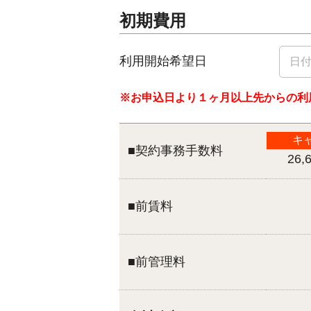
初期費用
利用開始希望日
※お申込日より１ヶ月以上先からの利
キ
■契約事務手数料
26,
■前賃料
■前管理料