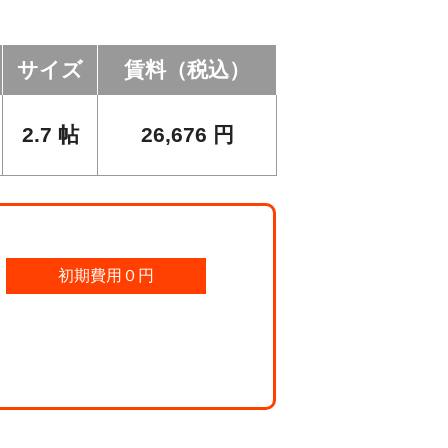
サイズ
賃料（税込）
2.7
帖
26,676
円
初期費用０円