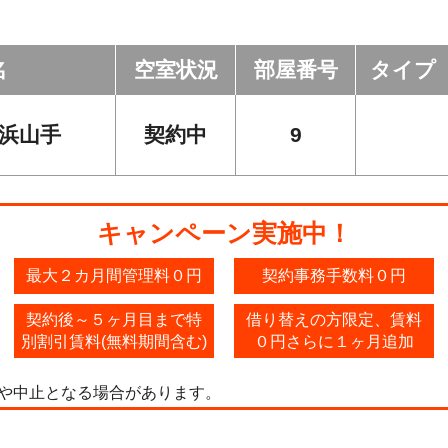
名
空室状況
部屋番号
タイプ
浜山手
契約中
9
キャンペーン実施中！
最大２カ月間管理料０円
契約事務手数料０円
契約後～５ヶ月目まで特
借り替えの方限定、賃料
別割引賃料(無料期間含む)
０円さらに１ヶ月追加
や中止となる場合があります。