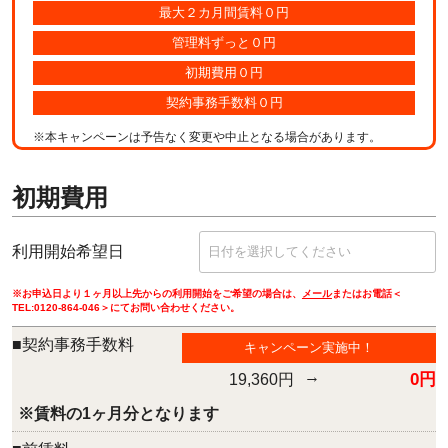
最大２カ月間賃料０円
管理料ずっと０円
初期費用０円
契約事務手数料０円
※本キャンペーンは予告なく変更や中止となる場合があります。
初期費用
利用開始希望日
※お申込日より１ヶ月以上先からの利用開始をご希望の場合は、
メール
またはお電話＜
TEL:
0120-864-046
＞にてお問い合わせください。
■契約事務手数料
キャンペーン実施中！
→
0円
19,360円
※賃料の1ヶ月分となります