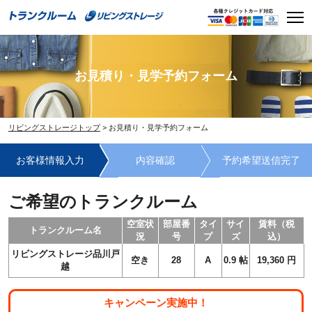
Skip
Men
to
content
お見積り・見学予約フォーム
リビングストレージトップ
>
お見積り・見学予約フォーム
お客様情報入力
内容確認
予約希望送信完了
ご希望のトランクルーム
空室状
部屋番
タイ
サイ
賃料（税
トランクルーム名
況
号
プ
ズ
込）
リビングストレージ品川戸
空き
28
A
0.9
帖
19,360
円
越
キャンペーン実施中！